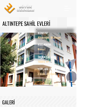
ALTINTEPE SAHİL EVLERİ
KONUM:
Altıntepe, Maltepe
KULLANIM:
Konut
İNŞAAT ALANI:
10000 m²
TOPLAM ÜNİTE:
2 blok, 40 daire
GALERİ