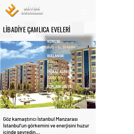
LİBADİYE ÇAMLICA EVELERİ
KONUM:
Bulgurlu, Üsküdar
KULLANIM:
Konut
İNŞAAT ALANI:
20000 m²
TOPLAM ÜNİTE:
5 blok, 100 daire
Göz kamaştırıcı İstanbul Manzarası ​
İstanbul’un görkemini ve enerjisini huzur
içinde seyredin...